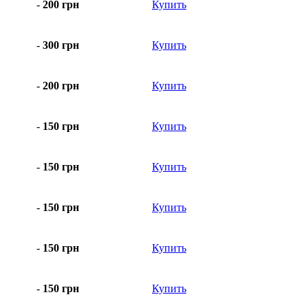
-
200 грн
Купить
-
300 грн
Купить
-
200 грн
Купить
-
150 грн
Купить
-
150 грн
Купить
-
150 грн
Купить
-
150 грн
Купить
-
150 грн
Купить