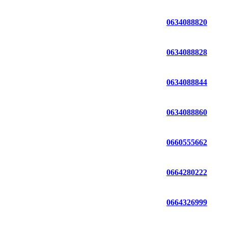
0634088820
0634088828
0634088844
0634088860
0660555662
0664280222
0664326999