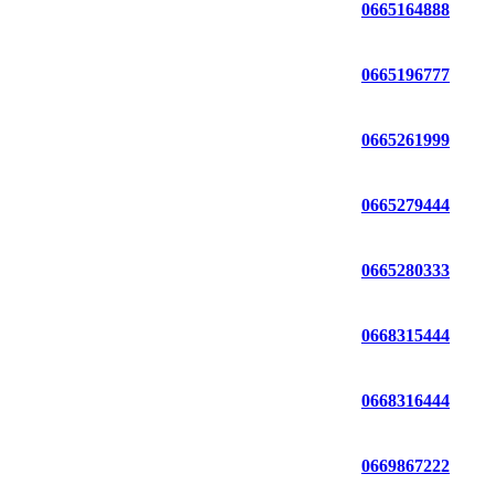
0665164888
0665196777
0665261999
0665279444
0665280333
0668315444
0668316444
0669867222