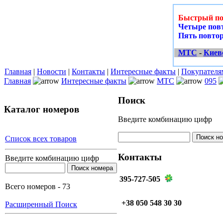
Быстрый по
Четыре повт
Пять повтор
МТС
-
Киев
Главная
|
Новости
|
Контакты
|
Интересные факты
|
Покупателя
Главная
Интересные факты
МТС
095
Поиск
Каталог номеров
Введите комбинацию цифр
Список всех товаров
Контакты
Введите комбинацию цифр
395-727-505
Всего номеров - 73
+38 050 548 30 30
Расширенный Поиск