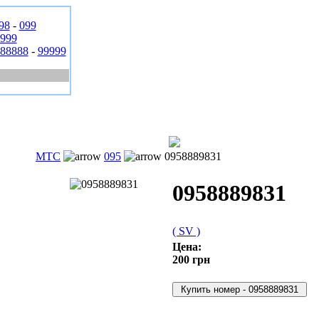
98
-
099
999
88888
-
99999
МТС
095
0958889831
0958889831
( SV )
Цена:
200 грн