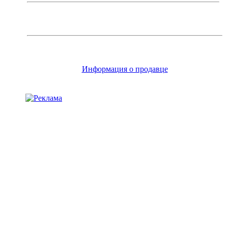
Информация о продавце