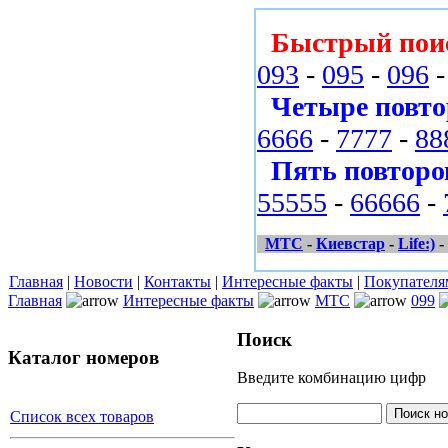
Быстрый пои
093
-
095
-
096
Четыре повто
6666
-
7777
-
88
Пять повторо
55555
-
66666
-
МТС
-
Киевстар
-
Life:)
-
Главная
|
Новости
|
Контакты
|
Интересные факты
|
Покупателя
Главная
Интересные факты
МТС
099
Поиск
Каталог номеров
Введите комбинацию цифр
Список всех товаров