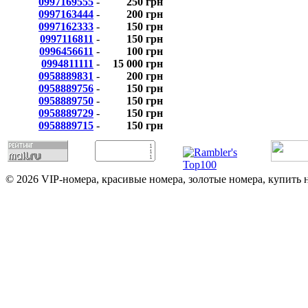
0997169555
-
250 грн
0997163444
-
200 грн
0997162333
-
150 грн
0997116811
-
150 грн
0996456611
-
100 грн
0994811111
-
15 000 грн
0958889831
-
200 грн
0958889756
-
150 грн
0958889750
-
150 грн
0958889729
-
150 грн
0958889715
-
150 грн
© 2026 VIP-номера, красивые номера, золотые номера, купить 