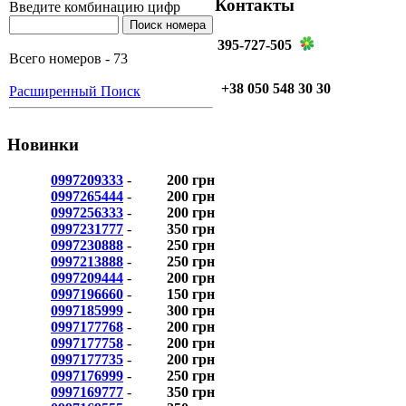
Контакты
Введите комбинацию цифр
395-727-505
Всего номеров - 73
+38 050 548 30 30
Расширенный Поиск
Новинки
0997209333
-
200 грн
0997265444
-
200 грн
0997256333
-
200 грн
0997231777
-
350 грн
0997230888
-
250 грн
0997213888
-
250 грн
0997209444
-
200 грн
0997196660
-
150 грн
0997185999
-
300 грн
0997177768
-
200 грн
0997177758
-
200 грн
0997177735
-
200 грн
0997176999
-
250 грн
0997169777
-
350 грн