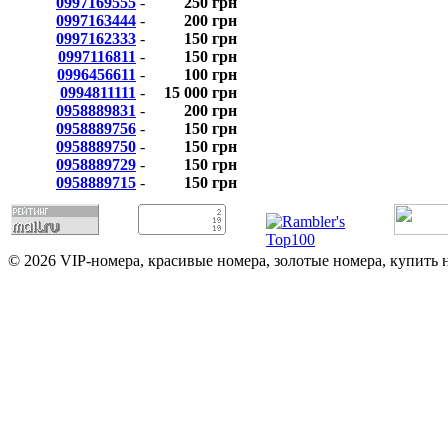
0997169555
-
250 грн
0997163444
-
200 грн
0997162333
-
150 грн
0997116811
-
150 грн
0996456611
-
100 грн
0994811111
-
15 000 грн
0958889831
-
200 грн
0958889756
-
150 грн
0958889750
-
150 грн
0958889729
-
150 грн
0958889715
-
150 грн
© 2026 VIP-номера, красивые номера, золотые номера, купить 