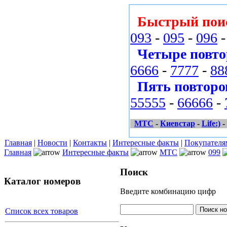
Быстрый пои
093
-
095
-
096
Четыре повто
6666
-
7777
-
88
Пять повторо
55555
-
66666
-
МТС
-
Киевстар
-
Life:)
-
Главная
|
Новости
|
Контакты
|
Интересные факты
|
Покупателя
Главная
Интересные факты
МТС
099
Поиск
Каталог номеров
Введите комбинацию цифр
Список всех товаров