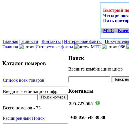
Быстрый по
Четыре повт
Пять повтор
МТС
-
Киев
Главная
|
Новости
|
Контакты
|
Интересные факты
|
Покупателя
Главная
Интересные факты
МТС
066
Поиск
Каталог номеров
Введите комбинацию цифр
Список всех товаров
Контакты
Введите комбинацию цифр
395-727-505
Всего номеров - 73
+38 050 548 30 30
Расширенный Поиск