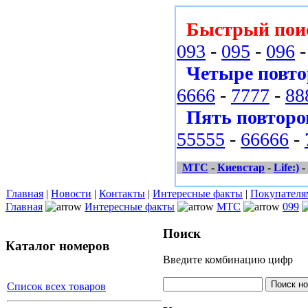
Быстрый пои
093
-
095
-
096
Четыре повто
6666
-
7777
-
88
Пять повторо
55555
-
66666
-
МТС
-
Киевстар
-
Life:)
-
Главная
|
Новости
|
Контакты
|
Интересные факты
|
Покупателя
Главная
Интересные факты
МТС
099
Поиск
Каталог номеров
Введите комбинацию цифр
Список всех товаров