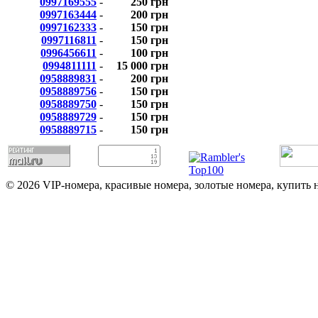
0997169555
-
250 грн
0997163444
-
200 грн
0997162333
-
150 грн
0997116811
-
150 грн
0996456611
-
100 грн
0994811111
-
15 000 грн
0958889831
-
200 грн
0958889756
-
150 грн
0958889750
-
150 грн
0958889729
-
150 грн
0958889715
-
150 грн
© 2026 VIP-номера, красивые номера, золотые номера, купить 