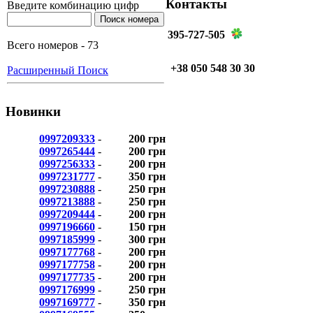
Контакты
Введите комбинацию цифр
395-727-505
Всего номеров - 73
+38 050 548 30 30
Расширенный Поиск
Новинки
0997209333
-
200 грн
0997265444
-
200 грн
0997256333
-
200 грн
0997231777
-
350 грн
0997230888
-
250 грн
0997213888
-
250 грн
0997209444
-
200 грн
0997196660
-
150 грн
0997185999
-
300 грн
0997177768
-
200 грн
0997177758
-
200 грн
0997177735
-
200 грн
0997176999
-
250 грн
0997169777
-
350 грн