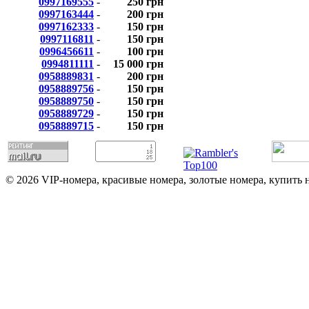
0997169555
-
250 грн
0997163444
-
200 грн
0997162333
-
150 грн
0997116811
-
150 грн
0996456611
-
100 грн
0994811111
-
15 000 грн
0958889831
-
200 грн
0958889756
-
150 грн
0958889750
-
150 грн
0958889729
-
150 грн
0958889715
-
150 грн
© 2026 VIP-номера, красивые номера, золотые номера, купить 