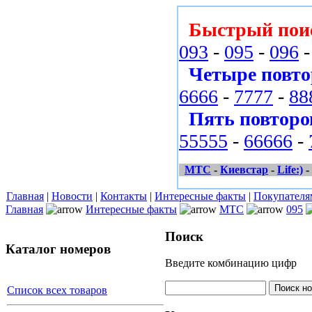
Быстрый пои
093
-
095
-
096
Четыре повто
6666
-
7777
-
88
Пять повторо
55555
-
66666
-
МТС
-
Киевстар
-
Life:)
-
Главная
|
Новости
|
Контакты
|
Интересные факты
|
Покупателя
Главная
Интересные факты
МТС
095
Поиск
Каталог номеров
Введите комбинацию цифр
Список всех товаров