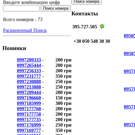
Введите комбинацию цифр
Контакты
Всего номеров - 73
395-727-505
Расширенный Поиск
0950
+38 050 548 30 30
Новинки
0950
0997209333
-
200 грн
0997265444
-
200 грн
0997256333
-
200 грн
0957
0997231777
-
350 грн
0997230888
-
250 грн
0997213888
-
250 грн
0957
0997209444
-
200 грн
0997196660
-
150 грн
0997185999
-
300 грн
0957
0997177768
-
200 грн
0997177758
-
200 грн
0997177735
-
200 грн
0957
0997176999
-
250 грн
0997169777
-
350 грн