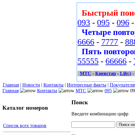
Быстрый пои
093
-
095
-
096
Четыре повто
6666
-
7777
-
88
Пять повторо
55555
-
66666
-
МТС
-
Киевстар
-
Life:)
-
Главная
|
Новости
|
Контакты
|
Интересные факты
|
Покупателя
Главная
Контакты
МТС
095
09
Поиск
Каталог номеров
Введите комбинацию цифр
Список всех товаров