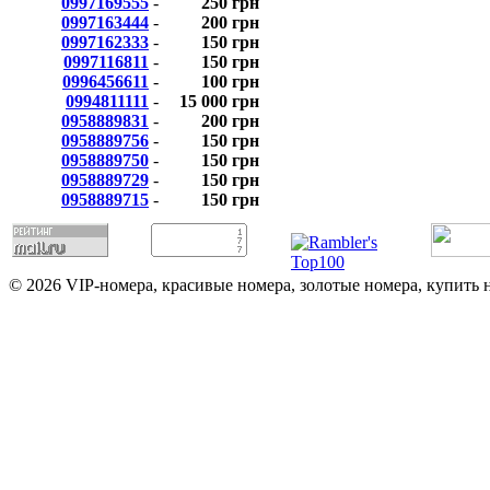
0997169555
-
250 грн
0997163444
-
200 грн
0997162333
-
150 грн
0997116811
-
150 грн
0996456611
-
100 грн
0994811111
-
15 000 грн
0958889831
-
200 грн
0958889756
-
150 грн
0958889750
-
150 грн
0958889729
-
150 грн
0958889715
-
150 грн
© 2026 VIP-номера, красивые номера, золотые номера, купить 