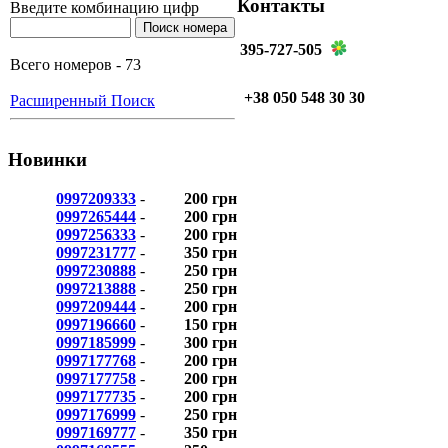
Контакты
Введите комбинацию цифр
395-727-505
Всего номеров - 73
+38 050 548 30 30
Расширенный Поиск
Новинки
0997209333
-
200 грн
0997265444
-
200 грн
0997256333
-
200 грн
0997231777
-
350 грн
0997230888
-
250 грн
0997213888
-
250 грн
0997209444
-
200 грн
0997196660
-
150 грн
0997185999
-
300 грн
0997177768
-
200 грн
0997177758
-
200 грн
0997177735
-
200 грн
0997176999
-
250 грн
0997169777
-
350 грн