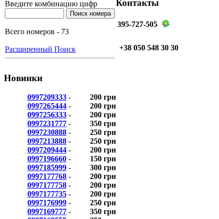
Контакты
Введите комбинацию цифр
395-727-505
Всего номеров - 73
+38 050 548 30 30
Расширенный Поиск
Новинки
0997209333
-
200 грн
0997265444
-
200 грн
0997256333
-
200 грн
0997231777
-
350 грн
0997230888
-
250 грн
0997213888
-
250 грн
0997209444
-
200 грн
0997196660
-
150 грн
0997185999
-
300 грн
0997177768
-
200 грн
0997177758
-
200 грн
0997177735
-
200 грн
0997176999
-
250 грн
0997169777
-
350 грн