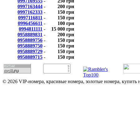
0997169555
-
250 грн
0997163444
-
200 грн
0997162333
-
150 грн
0997116811
-
150 грн
0996456611
-
100 грн
0994811111
-
15 000 грн
0958889831
-
200 грн
0958889756
-
150 грн
0958889750
-
150 грн
0958889729
-
150 грн
0958889715
-
150 грн
© 2026 VIP-номера, красивые номера, золотые номера, купить 