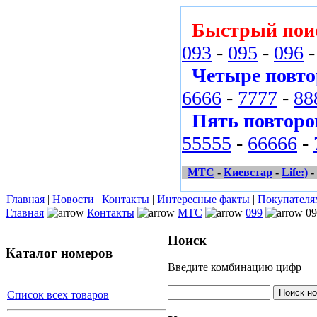
Быстрый пои
093
-
095
-
096
Четыре повто
6666
-
7777
-
88
Пять повторо
55555
-
66666
-
МТС
-
Киевстар
-
Life:)
-
Главная
|
Новости
|
Контакты
|
Интересные факты
|
Покупателя
Главная
Контакты
МТС
099
09
Поиск
Каталог номеров
Введите комбинацию цифр
Список всех товаров