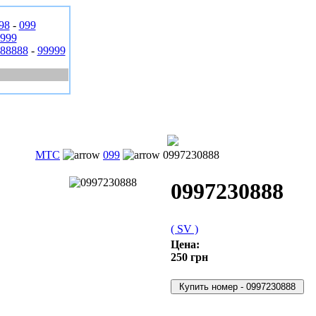
98
-
099
999
88888
-
99999
МТС
099
0997230888
0997230888
( SV )
Цена:
250 грн