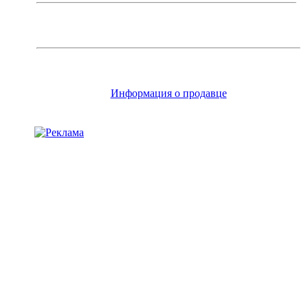
Информация о продавце