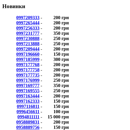
Новинки
0997209333
-
200 грн
0997265444
-
200 грн
0997256333
-
200 грн
0997231777
-
350 грн
0997230888
-
250 грн
0997213888
-
250 грн
0997209444
-
200 грн
0997196660
-
150 грн
0997185999
-
300 грн
0997177768
-
200 грн
0997177758
-
200 грн
0997177735
-
200 грн
0997176999
-
250 грн
0997169777
-
350 грн
0997169555
-
250 грн
0997163444
-
200 грн
0997162333
-
150 грн
0997116811
-
150 грн
0996456611
-
100 грн
0994811111
-
15 000 грн
0958889831
-
200 грн
0958889756
-
150 грн