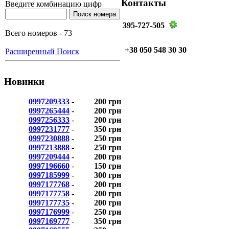
Контакты
Введите комбинацию цифр
395-727-505
Всего номеров - 73
+38 050 548 30 30
Расширенный Поиск
Новинки
0997209333
-
200 грн
0997265444
-
200 грн
0997256333
-
200 грн
0997231777
-
350 грн
0997230888
-
250 грн
0997213888
-
250 грн
0997209444
-
200 грн
0997196660
-
150 грн
0997185999
-
300 грн
0997177768
-
200 грн
0997177758
-
200 грн
0997177735
-
200 грн
0997176999
-
250 грн
0997169777
-
350 грн