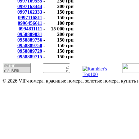
0997169555
-
250 грн
0997163444
-
200 грн
0997162333
-
150 грн
0997116811
-
150 грн
0996456611
-
100 грн
0994811111
-
15 000 грн
0958889831
-
200 грн
0958889756
-
150 грн
0958889750
-
150 грн
0958889729
-
150 грн
0958889715
-
150 грн
© 2026 VIP-номера, красивые номера, золотые номера, купить 