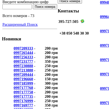
Введите комбинацию цифр
0994
Контакты
Всего номеров - 73
0996
395-727-505
Расширенный Поиск
0997
+38 050 548 30 30
Новинки
0997
0997209333
-
200 грн
0997265444
-
200 грн
0997256333
-
200 грн
0997
0997231777
-
350 грн
0997230888
-
250 грн
0997213888
-
250 грн
0997
0997209444
-
200 грн
0997196660
-
150 грн
0997185999
-
300 грн
0997177768
-
200 грн
0997
0997177758
-
200 грн
0997177735
-
200 грн
0997176999
-
250 грн
0997
0997169777
-
350 грн