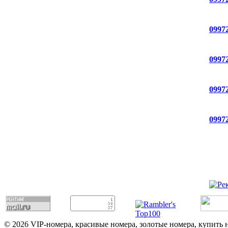
0997
0997
0997
0997
© 2026 VIP-номера, красивые номера, золотые номера, купить 