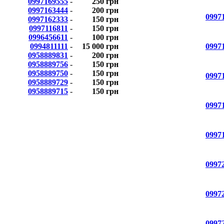
0997169555
-
250 грн
0997163444
-
200 грн
0997
0997162333
-
150 грн
0997116811
-
150 грн
0996456611
-
100 грн
0994811111
-
15 000 грн
0997
0958889831
-
200 грн
0958889756
-
150 грн
0958889750
-
150 грн
0997
0958889729
-
150 грн
0958889715
-
150 грн
0997
0997
0997
0997
0997