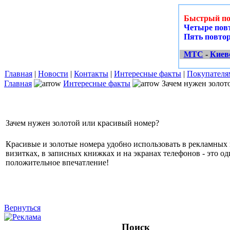
Быстрый по
Четыре повт
Пять повтор
МТС
-
Киев
Главная
|
Новости
|
Контакты
|
Интересные факты
|
Покупателя
Главная
Интересные факты
Зачем нужен золот
Зачем нужен золотой или красивый номер?
Красивые и золотые номера удобно использовать в рекламных
визитках, в записных книжках и на экранах телефонов - это о
положительное впечатление!
Вернуться
Поиск