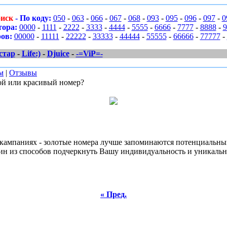
иск
- По коду:
050
-
063
-
066
-
067
-
068
-
093
-
095
-
096
-
097
-
0
ора:
0000
-
1111
-
2222
-
3333
-
4444
-
5555
-
6666
-
7777
-
8888
-
9
ов:
00000
-
11111
-
22222
-
33333
-
44444
-
55555
-
66666
-
77777
-
стар
-
Life:)
-
Djuice
-
-=ViP=-
м
|
Отзывы
ой или красивый номер?
 кампаниях - золотые номера лучше запоминаются потенциальны
дин из способов подчеркнуть Вашу индивидуальность и уникальн
« Пред.