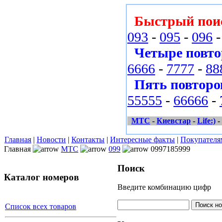
Быстрый пои
093
-
095
-
096
Четыре повто
6666
-
7777
-
88
Пять повторо
55555
-
66666
-
МТС
-
Киевстар
-
Life:)
-
Главная
|
Новости
|
Контакты
|
Интересные факты
|
Покупателя
Главная
МТС
099
0997185999
Поиск
Каталог номеров
Введите комбинацию цифр
Список всех товаров