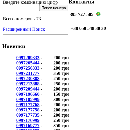
Контакты
Введите комбинацию цифр
395-727-505
Всего номеров - 73
+38 050 548 30 30
Расширенный Поиск
Новинки
0997209333
-
200 грн
0997265444
-
200 грн
0997256333
-
200 грн
0997231777
-
350 грн
0997230888
-
250 грн
0997213888
-
250 грн
0997209444
-
200 грн
0997196660
-
150 грн
0997185999
-
300 грн
0997177768
-
200 грн
0997177758
-
200 грн
0997177735
-
200 грн
0997176999
-
250 грн
0997169777
-
350 грн