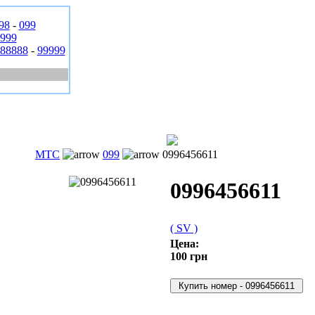
98
-
099
999
88888
-
99999
МТС
099
0996456611
0996456611
( SV )
Цена:
100 грн