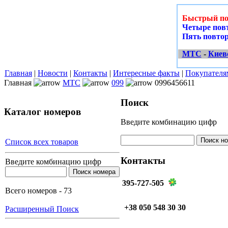
Быстрый по
Четыре повт
Пять повтор
МТС
-
Киев
Главная
|
Новости
|
Контакты
|
Интересные факты
|
Покупателя
Главная
МТС
099
0996456611
Поиск
Каталог номеров
Введите комбинацию цифр
Список всех товаров
Контакты
Введите комбинацию цифр
395-727-505
Всего номеров - 73
+38 050 548 30 30
Расширенный Поиск