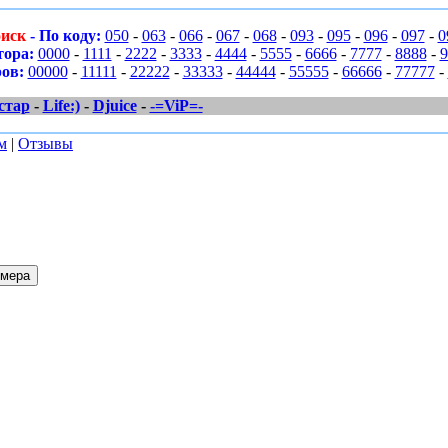
иск
- По коду:
050
-
063
-
066
-
067
-
068
-
093
-
095
-
096
-
097
-
0
ора:
0000
-
1111
-
2222
-
3333
-
4444
-
5555
-
6666
-
7777
-
8888
-
9
ов:
00000
-
11111
-
22222
-
33333
-
44444
-
55555
-
66666
-
77777
-
стар
-
Life:)
-
Djuice
-
-=ViP=-
м
|
Отзывы