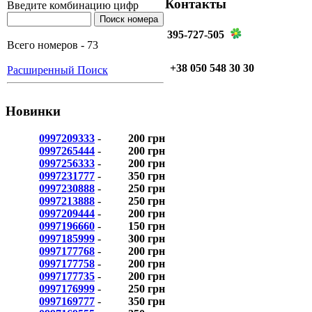
Контакты
Введите комбинацию цифр
395-727-505
Всего номеров - 73
+38 050 548 30 30
Расширенный Поиск
Новинки
0997209333
-
200 грн
0997265444
-
200 грн
0997256333
-
200 грн
0997231777
-
350 грн
0997230888
-
250 грн
0997213888
-
250 грн
0997209444
-
200 грн
0997196660
-
150 грн
0997185999
-
300 грн
0997177768
-
200 грн
0997177758
-
200 грн
0997177735
-
200 грн
0997176999
-
250 грн
0997169777
-
350 грн