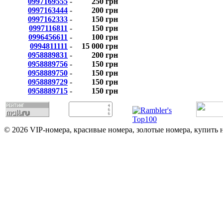
0997169555
-
250 грн
0997163444
-
200 грн
0997162333
-
150 грн
0997116811
-
150 грн
0996456611
-
100 грн
0994811111
-
15 000 грн
0958889831
-
200 грн
0958889756
-
150 грн
0958889750
-
150 грн
0958889729
-
150 грн
0958889715
-
150 грн
© 2026 VIP-номера, красивые номера, золотые номера, купить 