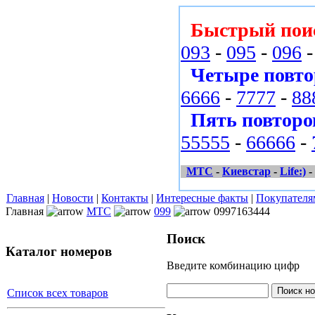
Быстрый пои
093
-
095
-
096
Четыре повто
6666
-
7777
-
88
Пять повторо
55555
-
66666
-
МТС
-
Киевстар
-
Life:)
-
Главная
|
Новости
|
Контакты
|
Интересные факты
|
Покупателя
Главная
МТС
099
0997163444
Поиск
Каталог номеров
Введите комбинацию цифр
Список всех товаров