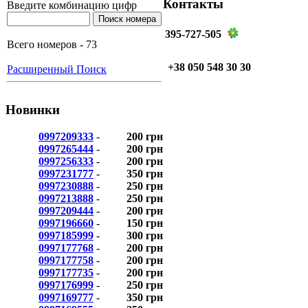
Контакты
Введите комбинацию цифр
395-727-505
Всего номеров - 73
+38 050 548 30 30
Расширенный Поиск
Новинки
0997209333
-
200 грн
0997265444
-
200 грн
0997256333
-
200 грн
0997231777
-
350 грн
0997230888
-
250 грн
0997213888
-
250 грн
0997209444
-
200 грн
0997196660
-
150 грн
0997185999
-
300 грн
0997177768
-
200 грн
0997177758
-
200 грн
0997177735
-
200 грн
0997176999
-
250 грн
0997169777
-
350 грн