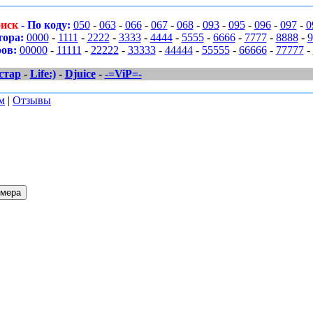
иск
- По коду:
050
-
063
-
066
-
067
-
068
-
093
-
095
-
096
-
097
-
0
ора:
0000
-
1111
-
2222
-
3333
-
4444
-
5555
-
6666
-
7777
-
8888
-
9
ов:
00000
-
11111
-
22222
-
33333
-
44444
-
55555
-
66666
-
77777
-
стар
-
Life:)
-
Djuice
-
-=ViP=-
м
|
Отзывы