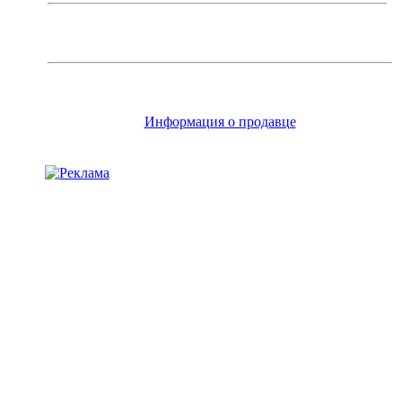
Информация о продавце