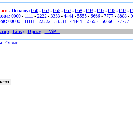
иск
- По коду:
050
-
063
-
066
-
067
-
068
-
093
-
095
-
096
-
097
-
0
ора:
0000
-
1111
-
2222
-
3333
-
4444
-
5555
-
6666
-
7777
-
8888
-
9
ов:
00000
-
11111
-
22222
-
33333
-
44444
-
55555
-
66666
-
77777
-
стар
-
Life:)
-
Djuice
-
-=ViP=-
м
|
Отзывы