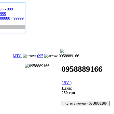
98
-
099
999
88888
-
99999
МТС
095
0958889166
0958889166
( SV )
Цена:
250 грн