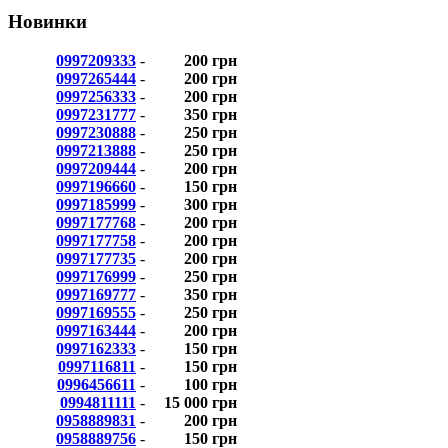
Новинки
0997209333
-
200 грн
0997265444
-
200 грн
0997256333
-
200 грн
0997231777
-
350 грн
0997230888
-
250 грн
0997213888
-
250 грн
0997209444
-
200 грн
0997196660
-
150 грн
0997185999
-
300 грн
0997177768
-
200 грн
0997177758
-
200 грн
0997177735
-
200 грн
0997176999
-
250 грн
0997169777
-
350 грн
0997169555
-
250 грн
0997163444
-
200 грн
0997162333
-
150 грн
0997116811
-
150 грн
0996456611
-
100 грн
0994811111
-
15 000 грн
0958889831
-
200 грн
0958889756
-
150 грн