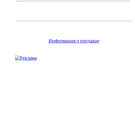
Информация о продавце