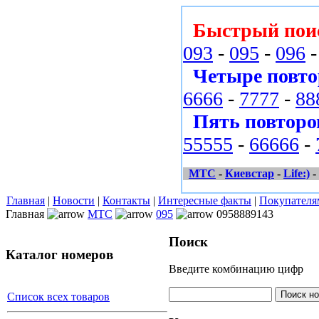
Быстрый пои
093
-
095
-
096
Четыре повто
6666
-
7777
-
88
Пять повторо
55555
-
66666
-
МТС
-
Киевстар
-
Life:)
-
Главная
|
Новости
|
Контакты
|
Интересные факты
|
Покупателя
Главная
МТС
095
0958889143
Поиск
Каталог номеров
Введите комбинацию цифр
Список всех товаров