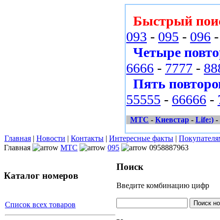
Быстрый пои
093
-
095
-
096
Четыре повто
6666
-
7777
-
88
Пять повторо
55555
-
66666
-
МТС
-
Киевстар
-
Life:)
-
Главная
|
Новости
|
Контакты
|
Интересные факты
|
Покупателя
Главная
МТС
095
0958887963
Поиск
Каталог номеров
Введите комбинацию цифр
Список всех товаров