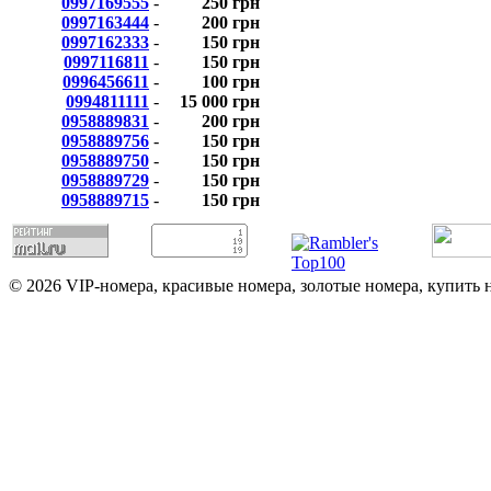
0997169555
-
250 грн
0997163444
-
200 грн
0997162333
-
150 грн
0997116811
-
150 грн
0996456611
-
100 грн
0994811111
-
15 000 грн
0958889831
-
200 грн
0958889756
-
150 грн
0958889750
-
150 грн
0958889729
-
150 грн
0958889715
-
150 грн
© 2026 VIP-номера, красивые номера, золотые номера, купить 