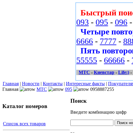
Быстрый пои
093
-
095
-
096
Четыре повто
6666
-
7777
-
88
Пять повторо
55555
-
66666
-
МТС
-
Киевстар
-
Life:)
-
Главная
|
Новости
|
Контакты
|
Интересные факты
|
Покупателя
Главная
МТС
095
0958887255
Поиск
Каталог номеров
Введите комбинацию цифр
Список всех товаров