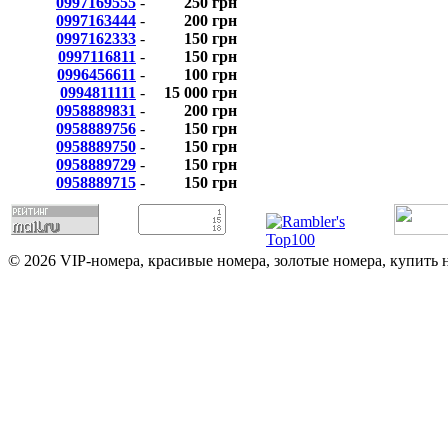
0997169555
-
250 грн
0997163444
-
200 грн
0997162333
-
150 грн
0997116811
-
150 грн
0996456611
-
100 грн
0994811111
-
15 000 грн
0958889831
-
200 грн
0958889756
-
150 грн
0958889750
-
150 грн
0958889729
-
150 грн
0958889715
-
150 грн
© 2026 VIP-номера, красивые номера, золотые номера, купить 