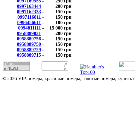
0997169555
-
250 грн
0997163444
-
200 грн
0997162333
-
150 грн
0997116811
-
150 грн
0996456611
-
100 грн
0994811111
-
15 000 грн
0958889831
-
200 грн
0958889756
-
150 грн
0958889750
-
150 грн
0958889729
-
150 грн
0958889715
-
150 грн
© 2026 VIP-номера, красивые номера, золотые номера, купить 