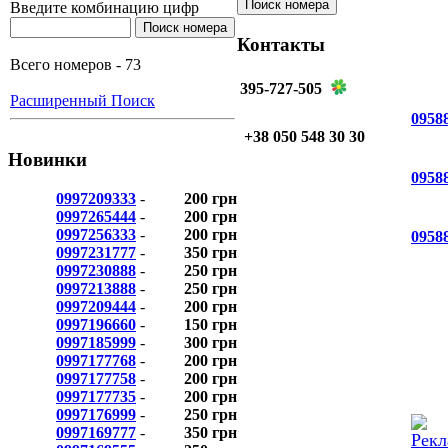
Введите комбинацию цифр
Контакты
Всего номеров - 73
395-727-505
Расширенный Поиск
0958
+38 050 548 30 30
Новинки
0958
0997209333
-
200 грн
0997265444
-
200 грн
0997256333
-
200 грн
0958
0997231777
-
350 грн
0997230888
-
250 грн
0997213888
-
250 грн
0997209444
-
200 грн
0997196660
-
150 грн
0997185999
-
300 грн
0997177768
-
200 грн
0997177758
-
200 грн
0997177735
-
200 грн
0997176999
-
250 грн
0997169777
-
350 грн