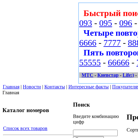
Быстрый пои
093
-
095
-
096
Четыре повто
6666
-
7777
-
88
Пять повторо
55555
-
66666
-
МТС
-
Киевстар
-
Life:)
-
Главная
|
Новости
|
Контакты
|
Интересные факты
|
Покупателя
Главная
Поиск
Каталог номеров
Пр
Введите комбинацию
цифр
Список всех товаров
Сорт