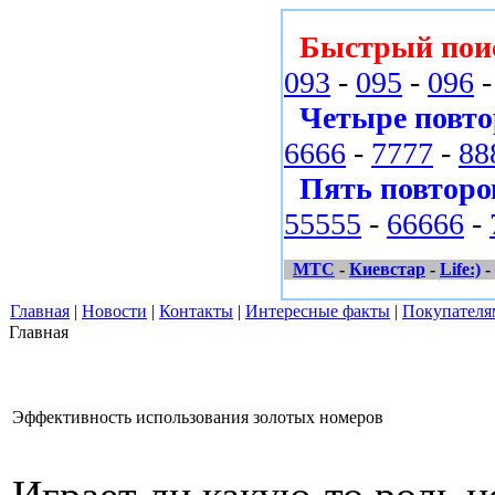
Быстрый пои
093
-
095
-
096
Четыре повто
6666
-
7777
-
88
Пять повторо
55555
-
66666
-
МТС
-
Киевстар
-
Life:)
-
Главная
|
Новости
|
Контакты
|
Интересные факты
|
Покупателя
Главная
Эффективность использования золотых номеров
Играет ли какую-то роль 