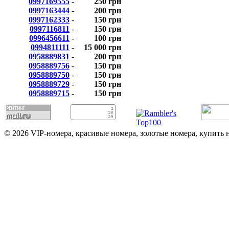
0997169555
-
250 грн
0997163444
-
200 грн
0997162333
-
150 грн
0997116811
-
150 грн
0996456611
-
100 грн
0994811111
-
15 000 грн
0958889831
-
200 грн
0958889756
-
150 грн
0958889750
-
150 грн
0958889729
-
150 грн
0958889715
-
150 грн
© 2026 VIP-номера, красивые номера, золотые номера, купить 