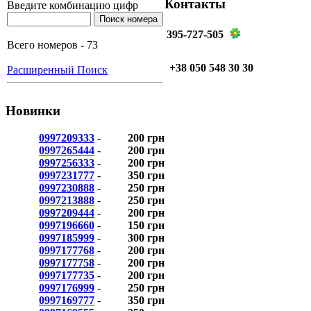
Контакты
Введите комбинацию цифр
395-727-505
Всего номеров - 73
+38 050 548 30 30
Расширенный Поиск
Новинки
0997209333
-
200 грн
0997265444
-
200 грн
0997256333
-
200 грн
0997231777
-
350 грн
0997230888
-
250 грн
0997213888
-
250 грн
0997209444
-
200 грн
0997196660
-
150 грн
0997185999
-
300 грн
0997177768
-
200 грн
0997177758
-
200 грн
0997177735
-
200 грн
0997176999
-
250 грн
0997169777
-
350 грн