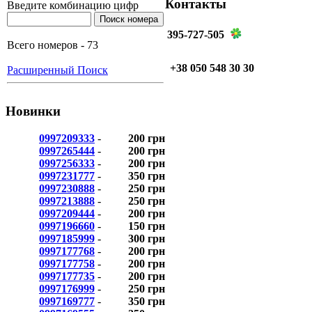
Контакты
Введите комбинацию цифр
395-727-505
Всего номеров - 73
+38 050 548 30 30
Расширенный Поиск
Новинки
0997209333
-
200 грн
0997265444
-
200 грн
0997256333
-
200 грн
0997231777
-
350 грн
0997230888
-
250 грн
0997213888
-
250 грн
0997209444
-
200 грн
0997196660
-
150 грн
0997185999
-
300 грн
0997177768
-
200 грн
0997177758
-
200 грн
0997177735
-
200 грн
0997176999
-
250 грн
0997169777
-
350 грн