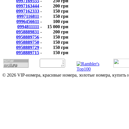
0997169555
-
250 грн
0997163444
-
200 грн
0997162333
-
150 грн
0997116811
-
150 грн
0996456611
-
100 грн
0994811111
-
15 000 грн
0958889831
-
200 грн
0958889756
-
150 грн
0958889750
-
150 грн
0958889729
-
150 грн
0958889715
-
150 грн
© 2026 VIP-номера, красивые номера, золотые номера, купить 