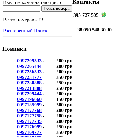
Контакты
Введите комбинацию цифр
395-727-505
Всего номеров - 73
+38 050 548 30 30
Расширенный Поиск
Новинки
0997209333
-
200 грн
0997265444
-
200 грн
0997256333
-
200 грн
0997231777
-
350 грн
0997230888
-
250 грн
0997213888
-
250 грн
0997209444
-
200 грн
0997196660
-
150 грн
0997185999
-
300 грн
0997177768
-
200 грн
0997177758
-
200 грн
0997177735
-
200 грн
0997176999
-
250 грн
0997169777
-
350 грн