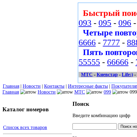
Быстрый пои
093
-
095
-
096
Четыре повто
6666
-
7777
-
88
Пять повторо
55555
-
66666
-
МТС
-
Киевстар
-
Life:)
-
Главная
|
Новости
|
Контакты
|
Интересные факты
|
Покупателя
Главная
Новости
МТС
099
099
Поиск
Каталог номеров
Введите комбинацию цифр
Список всех товаров