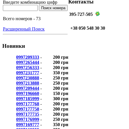
Контакты
Введите комбинацию цифр
395-727-505
Всего номеров - 73
+38 050 548 30 30
Расширенный Поиск
Новинки
0997209333
-
200 грн
0997265444
-
200 грн
0997256333
-
200 грн
0997231777
-
350 грн
0997230888
-
250 грн
0997213888
-
250 грн
0997209444
-
200 грн
0997196660
-
150 грн
0997185999
-
300 грн
0997177768
-
200 грн
0997177758
-
200 грн
0997177735
-
200 грн
0997176999
-
250 грн
0997169777
-
350 грн