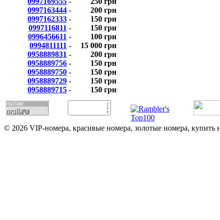
0997169555
-
250 грн
0997163444
-
200 грн
0997162333
-
150 грн
0997116811
-
150 грн
0996456611
-
100 грн
0994811111
-
15 000 грн
0958889831
-
200 грн
0958889756
-
150 грн
0958889750
-
150 грн
0958889729
-
150 грн
0958889715
-
150 грн
© 2026 VIP-номера, красивые номера, золотые номера, купить 