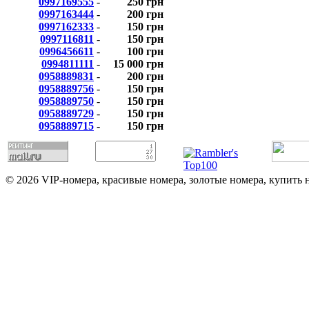
0997169555
-
250 грн
0997163444
-
200 грн
0997162333
-
150 грн
0997116811
-
150 грн
0996456611
-
100 грн
0994811111
-
15 000 грн
0958889831
-
200 грн
0958889756
-
150 грн
0958889750
-
150 грн
0958889729
-
150 грн
0958889715
-
150 грн
© 2026 VIP-номера, красивые номера, золотые номера, купить 