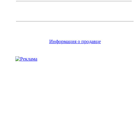
Информация о продавце