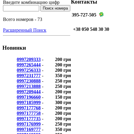
Контакты
Введите комбинацию цифр
395-727-505
Всего номеров - 73
+38 050 548 30 30
Расширенный Поиск
Новинки
0997209333
-
200 грн
0997265444
-
200 грн
0997256333
-
200 грн
0997231777
-
350 грн
0997230888
-
250 грн
0997213888
-
250 грн
0997209444
-
200 грн
0997196660
-
150 грн
0997185999
-
300 грн
0997177768
-
200 грн
0997177758
-
200 грн
0997177735
-
200 грн
0997176999
-
250 грн
0997169777
-
350 грн