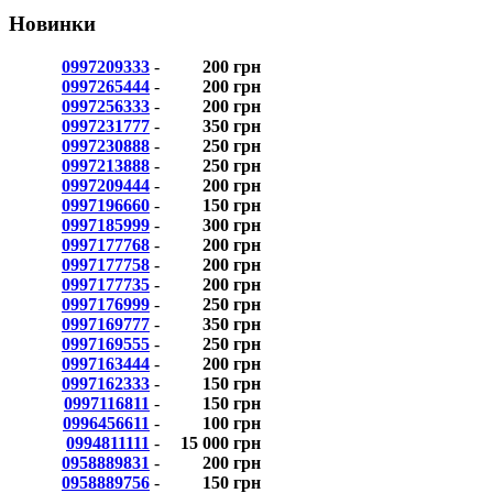
Новинки
0997209333
-
200 грн
0997265444
-
200 грн
0997256333
-
200 грн
0997231777
-
350 грн
0997230888
-
250 грн
0997213888
-
250 грн
0997209444
-
200 грн
0997196660
-
150 грн
0997185999
-
300 грн
0997177768
-
200 грн
0997177758
-
200 грн
0997177735
-
200 грн
0997176999
-
250 грн
0997169777
-
350 грн
0997169555
-
250 грн
0997163444
-
200 грн
0997162333
-
150 грн
0997116811
-
150 грн
0996456611
-
100 грн
0994811111
-
15 000 грн
0958889831
-
200 грн
0958889756
-
150 грн