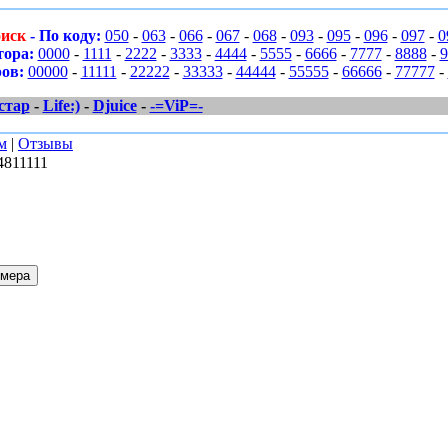
иск
- По коду:
050
-
063
-
066
-
067
-
068
-
093
-
095
-
096
-
097
-
0
ора:
0000
-
1111
-
2222
-
3333
-
4444
-
5555
-
6666
-
7777
-
8888
-
9
ов:
00000
-
11111
-
22222
-
33333
-
44444
-
55555
-
66666
-
77777
-
стар
-
Life:)
-
Djuice
-
-=ViP=-
м
|
Отзывы
811111