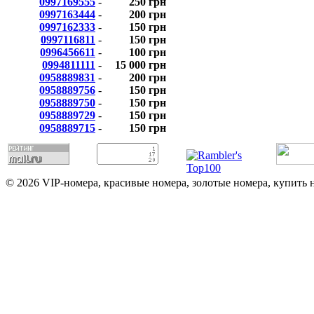
0997169555
-
250 грн
0997163444
-
200 грн
0997162333
-
150 грн
0997116811
-
150 грн
0996456611
-
100 грн
0994811111
-
15 000 грн
0958889831
-
200 грн
0958889756
-
150 грн
0958889750
-
150 грн
0958889729
-
150 грн
0958889715
-
150 грн
© 2026 VIP-номера, красивые номера, золотые номера, купить 