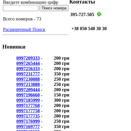
Контакты
Введите комбинацию цифр
395-727-505
Всего номеров - 73
+38 050 548 30 30
Расширенный Поиск
Новинки
0997209333
-
200 грн
0997265444
-
200 грн
0997256333
-
200 грн
0997231777
-
350 грн
0997230888
-
250 грн
0997213888
-
250 грн
0997209444
-
200 грн
0997196660
-
150 грн
0997185999
-
300 грн
0997177768
-
200 грн
0997177758
-
200 грн
0997177735
-
200 грн
0997176999
-
250 грн
0997169777
-
350 грн