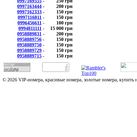
0997169555
-
250 грн
0997163444
-
200 грн
0997162333
-
150 грн
0997116811
-
150 грн
0996456611
-
100 грн
0994811111
-
15 000 грн
0958889831
-
200 грн
0958889756
-
150 грн
0958889750
-
150 грн
0958889729
-
150 грн
0958889715
-
150 грн
© 2026 VIP-номера, красивые номера, золотые номера, купить 