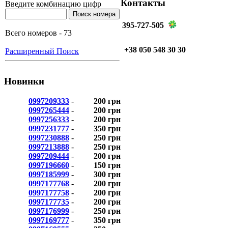
Контакты
Введите комбинацию цифр
395-727-505
Всего номеров - 73
+38 050 548 30 30
Расширенный Поиск
Новинки
0997209333
-
200 грн
0997265444
-
200 грн
0997256333
-
200 грн
0997231777
-
350 грн
0997230888
-
250 грн
0997213888
-
250 грн
0997209444
-
200 грн
0997196660
-
150 грн
0997185999
-
300 грн
0997177768
-
200 грн
0997177758
-
200 грн
0997177735
-
200 грн
0997176999
-
250 грн
0997169777
-
350 грн