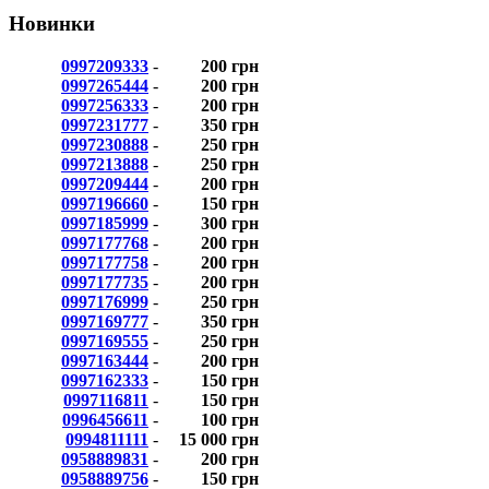
Новинки
0997209333
-
200 грн
0997265444
-
200 грн
0997256333
-
200 грн
0997231777
-
350 грн
0997230888
-
250 грн
0997213888
-
250 грн
0997209444
-
200 грн
0997196660
-
150 грн
0997185999
-
300 грн
0997177768
-
200 грн
0997177758
-
200 грн
0997177735
-
200 грн
0997176999
-
250 грн
0997169777
-
350 грн
0997169555
-
250 грн
0997163444
-
200 грн
0997162333
-
150 грн
0997116811
-
150 грн
0996456611
-
100 грн
0994811111
-
15 000 грн
0958889831
-
200 грн
0958889756
-
150 грн