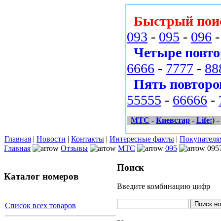
Быстрый пои
093
-
095
-
096
Четыре повто
6666
-
7777
-
88
Пять повторо
55555
-
66666
-
МТС
-
Киевстар
-
Life:)
-
Главная
|
Новости
|
Контакты
|
Интересные факты
|
Покупателя
Главная
Отзывы
МТС
095
095
Поиск
Каталог номеров
Введите комбинацию цифр
Список всех товаров