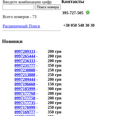
Контакты
Введите комбинацию цифр
395-727-505
Всего номеров - 73
+38 050 548 30 30
Расширенный Поиск
Новинки
0997209333
-
200 грн
0997265444
-
200 грн
0997256333
-
200 грн
0997231777
-
350 грн
0997230888
-
250 грн
0997213888
-
250 грн
0997209444
-
200 грн
0997196660
-
150 грн
0997185999
-
300 грн
0997177768
-
200 грн
0997177758
-
200 грн
0997177735
-
200 грн
0997176999
-
250 грн
0997169777
-
350 грн