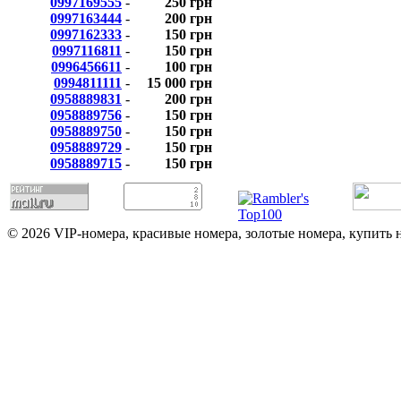
0997169555
-
250 грн
0997163444
-
200 грн
0997162333
-
150 грн
0997116811
-
150 грн
0996456611
-
100 грн
0994811111
-
15 000 грн
0958889831
-
200 грн
0958889756
-
150 грн
0958889750
-
150 грн
0958889729
-
150 грн
0958889715
-
150 грн
© 2026 VIP-номера, красивые номера, золотые номера, купить 