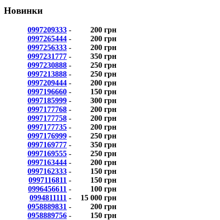
Новинки
0997209333
-
200 грн
0997265444
-
200 грн
0997256333
-
200 грн
0997231777
-
350 грн
0997230888
-
250 грн
0997213888
-
250 грн
0997209444
-
200 грн
0997196660
-
150 грн
0997185999
-
300 грн
0997177768
-
200 грн
0997177758
-
200 грн
0997177735
-
200 грн
0997176999
-
250 грн
0997169777
-
350 грн
0997169555
-
250 грн
0997163444
-
200 грн
0997162333
-
150 грн
0997116811
-
150 грн
0996456611
-
100 грн
0994811111
-
15 000 грн
0958889831
-
200 грн
0958889756
-
150 грн