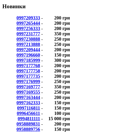
Новинки
0997209333
-
200 грн
0997265444
-
200 грн
0997256333
-
200 грн
0997231777
-
350 грн
0997230888
-
250 грн
0997213888
-
250 грн
0997209444
-
200 грн
0997196660
-
150 грн
0997185999
-
300 грн
0997177768
-
200 грн
0997177758
-
200 грн
0997177735
-
200 грн
0997176999
-
250 грн
0997169777
-
350 грн
0997169555
-
250 грн
0997163444
-
200 грн
0997162333
-
150 грн
0997116811
-
150 грн
0996456611
-
100 грн
0994811111
-
15 000 грн
0958889831
-
200 грн
0958889756
-
150 грн