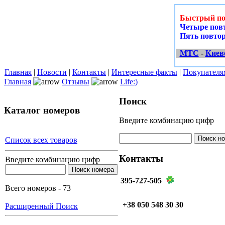
Быстрый по
Четыре повт
Пять повтор
МТС
-
Киев
Главная
|
Новости
|
Контакты
|
Интересные факты
|
Покупателя
Главная
Отзывы
Life:)
Поиск
Каталог номеров
Введите комбинацию цифр
Список всех товаров
Контакты
Введите комбинацию цифр
395-727-505
Всего номеров - 73
+38 050 548 30 30
Расширенный Поиск